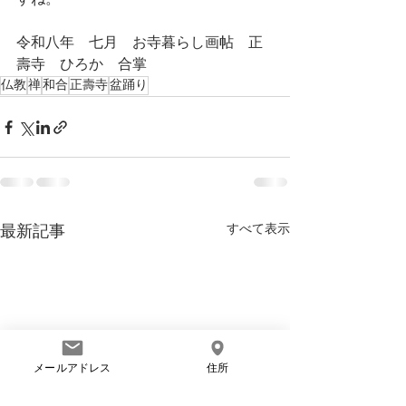
すね。
令和八年　七月　お寺暮らし画帖　正
壽寺　ひろか　合掌
仏教
禅
和合
正壽寺
盆踊り
すべて表示
最新記事
メールアドレス
住所