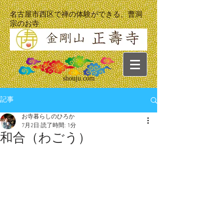
名古屋市西区で禅の体験ができる、曹洞
宗のお寺
shouju.com
記事
お寺暮らしのひろか
7月2日
読了時間: 1分
和合（わごう）