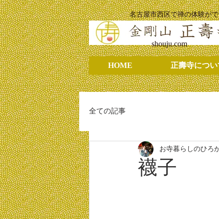
名古屋市西区で禅の体験がで
shouju.com
HOME
正壽寺につい
全ての記事
お寺暮らしのひろ
襪子