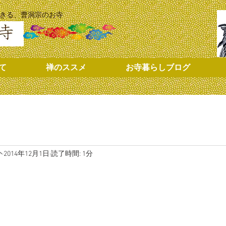
きる、曹洞宗のお寺
て
禅のススメ
お寺暮らしブログ
か
2014年12月1日
読了時間: 1分