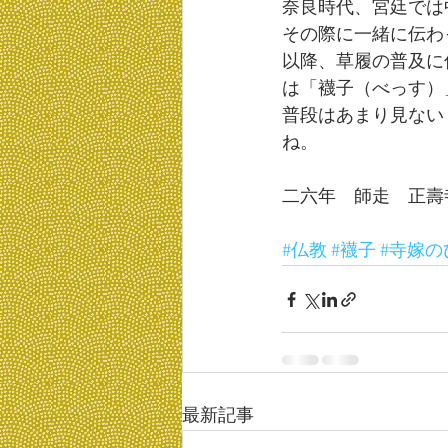
奈良時代、宮廷では
その際に一緒に伝わ
以降、草履の普及に
は「襪子（べっす）
普段はあまり見ない
ね。
二六年　師走　正壽
#仏教
#襪子
#寺嫁の
最新記事