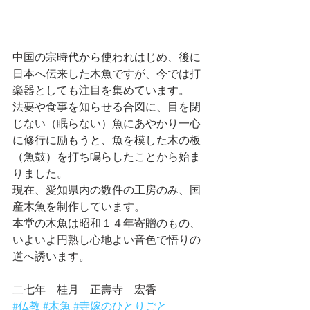
中国の宗時代から使われはじめ、後に
日本へ伝来した木魚ですが、今では打
楽器としても注目を集めています。
法要や食事を知らせる合図に、目を閉
じない（眠らない）魚にあやかり一心
に修行に励もうと、魚を模した木の板
（魚鼓）を打ち鳴らしたことから始ま
りました。
現在、愛知県内の数件の工房のみ、国
産木魚を制作しています。
本堂の木魚は昭和１４年寄贈のもの、
いよいよ円熟し心地よい音色で悟りの
道へ誘います。
二七年　桂月　正壽寺　宏香
#仏教
#木魚
#寺嫁のひとりごと