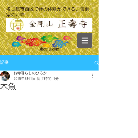
名古屋市西区で禅の体験ができる、曹洞
宗のお寺
shouju.com
記事
お寺暮らしのひろか
2015年8月1日
読了時間: 1分
木魚