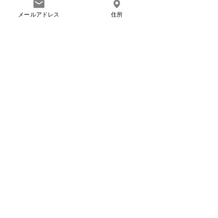
メールアドレス
住所
コメント
和合（わごう）
如実（にょじつ
コメントを追加…