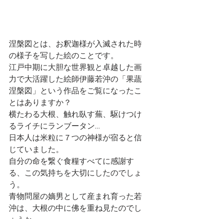
涅槃図とは、お釈迦様が入滅された時
の様子を写した絵のことです。
江戸中期に大胆な世界観と卓越した画
力で大活躍した絵師伊藤若沖の「果蔬
涅槃図」という作品をご覧になったこ
とはありますか？
横たわる大根、触れ臥す蕪、駆けつけ
るライチにランブータン…
日本人は米粒に７つの神様が宿ると信
じていました。
自分の命を繋ぐ食糧すべてに感謝す
る、この気持ちを大切にしたのでしょ
う。
青物問屋の嫡男として産まれ育った若
沖は、大根の中に佛を重ね見たのでし