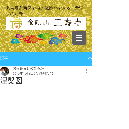
名古屋市西区で禅の体験ができる、曹洞
宗のお寺
shouju.com
記事
お寺暮らしのひろか
2016年1月4日
読了時間: 1分
涅槃図