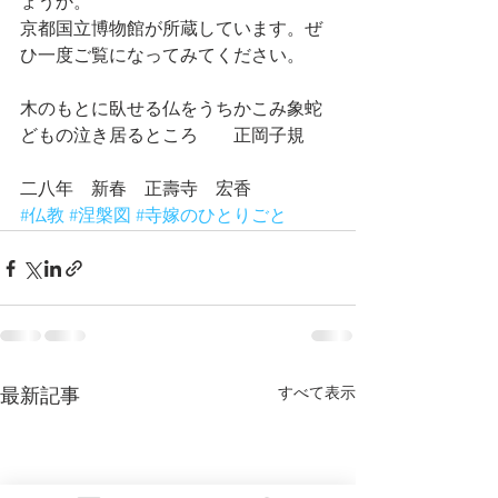
ょうか。
京都国立博物館が所蔵しています。ぜ
ひ一度ご覧になってみてください。
木のもとに臥せる仏をうちかこみ象蛇
どもの泣き居るところ　　正岡子規
二八年　新春　正壽寺　宏香
#仏教
#涅槃図
#寺嫁のひとりごと
すべて表示
最新記事