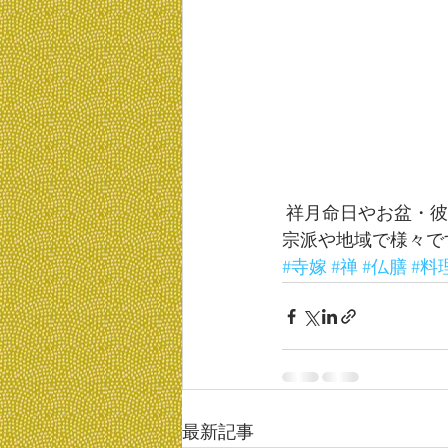
 祥月命日やお盆・
宗派や地域で様々で
#寺嫁
#禅
#仏膳
#料
最新記事