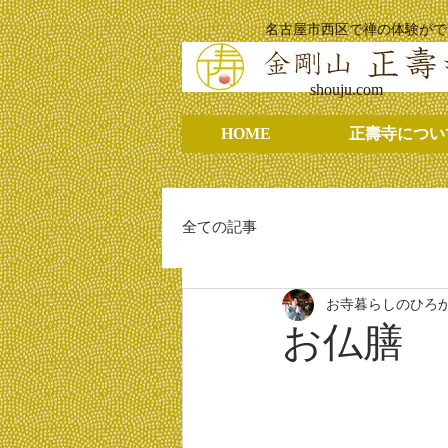
名古屋市西区で禅の体験がで
shouju.com
HOME
正壽寺につい
全ての記事
お寺暮らしのひろ
お仏膳