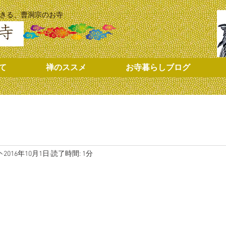
きる、曹洞宗のお寺
て
禅のススメ
お寺暮らしブログ
か
2016年10月1日
読了時間: 1分