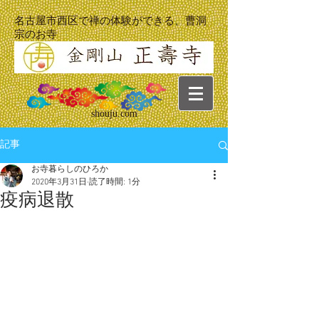
名古屋市西区で禅の体験ができる、曹洞
宗のお寺
shouju.com
記事
お寺暮らしのひろか
2020年3月31日
読了時間: 1分
疫病退散