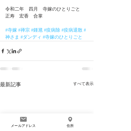
令和二年　四月　寺嫁のひとりごと　
正寿　宏香　合掌
#寺嫁
#禅宗
#鍾馗
#疫病除
#疫病退散
#
神さま
#ダンディ
#寺嫁のひとりごと
すべて表示
最新記事
メールアドレス
住所