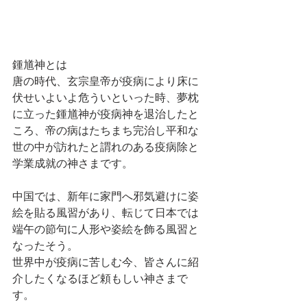
鍾馗神とは
唐の時代、玄宗皇帝が疫病により床に
伏せいよいよ危ういといった時、夢枕
に立った鍾馗神が疫病神を退治したと
ころ、帝の病はたちまち完治し平和な
世の中が訪れたと謂れのある疫病除と
学業成就の神さまです。
中国では、新年に家門へ邪気避けに姿
絵を貼る風習があり、転じて日本では
端午の節句に人形や姿絵を飾る風習と
なったそう。
世界中が疫病に苦しむ今、皆さんに紹
介したくなるほど頼もしい神さまで
す。