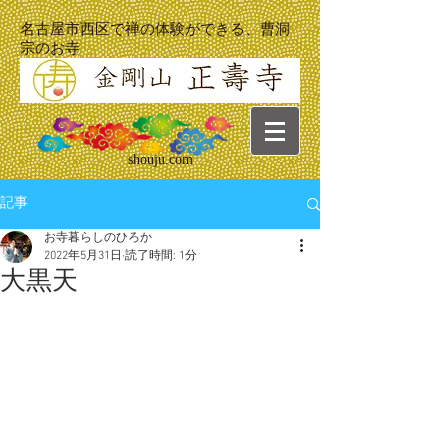
名古屋市西区で禅の体験ができる、曹洞
宗のお寺
shouju.com
記事
お寺暮らしのひろか
2022年5月31日
読了時間: 1分
大黒天