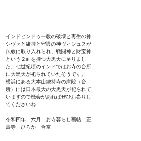
インドヒンドゥー教の破壊と再生の神
シヴァと維持と守護の神ヴィシュヌが
仏教に取り入れられ、戦闘神と財宝神
という２面を持つ大黒天に至りまし
た。七世紀頃のインドではお寺の台所
に大黒天が祀られていたそうです。
横浜にある大本山總持寺の庫院（台
所）には日本最大の大黒天が祀られて
いますので機会があればぜひお参りし
てくださいね
令和四年　六月　お寺暮らし画帖　正
壽寺　ひろか　合掌