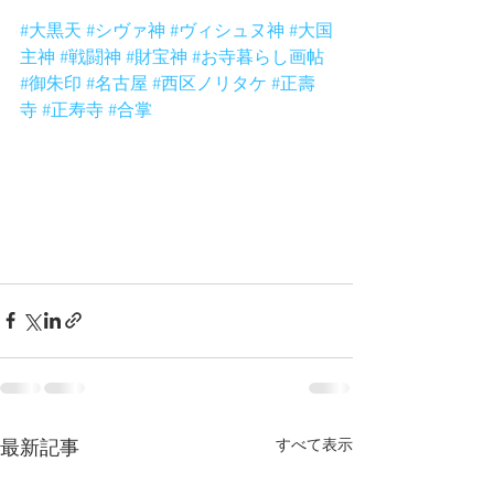
#大黒天
#シヴァ神
#ヴィシュヌ神
#大国
主神
#戦闘神
#財宝神
#お寺暮らし画帖
#御朱印
#名古屋
#西区ノリタケ
#正壽
寺
#正寿寺
#合掌
すべて表示
最新記事