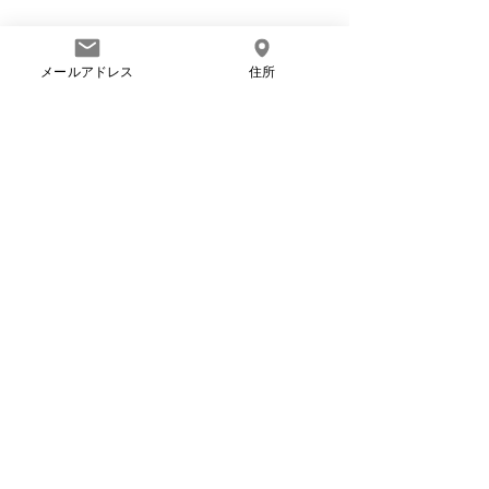
メールアドレス
住所
コメント
和合（わごう）
如実（にょじつ
コメントを追加…