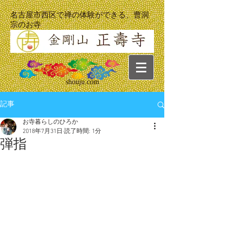
名古屋市西区で禅の体験ができる、曹洞
宗のお寺
shouju.com
記事
お寺暮らしのひろか
2018年7月31日
読了時間: 1分
弾指