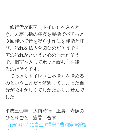
　修行僧が東司（トイレ）へ入ると
き、人差し指の横腹を親指でパチっと
３回弾いて音を鳴らす作法を弾指と呼
び、汚れを払う合図なのだそうです。
何の汚れかというと心の汚れだそう
で、個室へ入ってホッと緩む心を律す
るのだそうです。
　てっきりトイレ（ご不浄）を浄める
のということだと解釈してしまった自
分が恥ずかしくてしかたありませんで
した。
平成三〇年　大雨時行　正壽　寺嫁の
ひとりごと　宏香　合掌
#寺嫁
#お寺に自生
#禅宗
#曹洞宗
#弾指